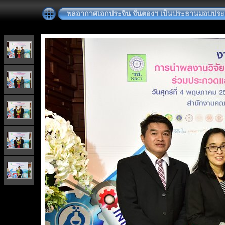
พลอากาศเอกประจิน จั่นตองฯ เป็นประธานมอบประกาศ