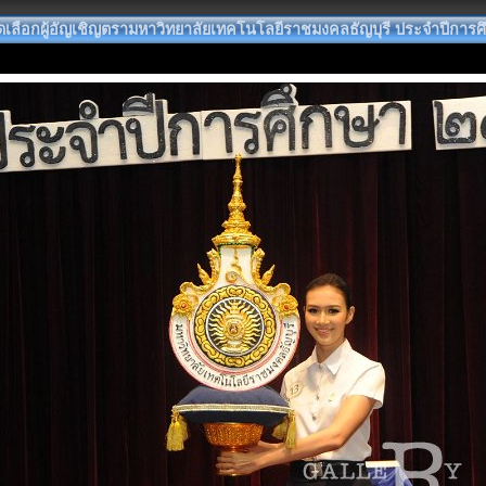
ลือกผู้อัญเชิญตรามหาวิทยาลัยเทคโนโลยีราชมงคลธัญบุรี ประจำปีการศ