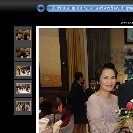
ด้วยรักและผูกพัน รองศาสตร์จารย์ ดร.นำยุทธ
ภาพถ่าย