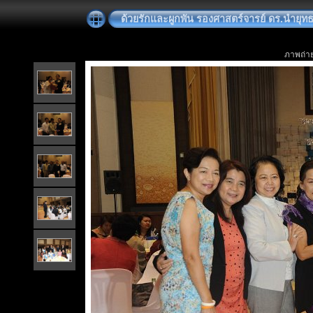
ด้วยรักและผูกพัน รองศาสตร์จารย์ ดร.นำยุทธ
ภาพถ่าย