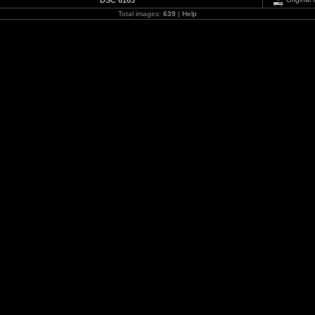
DSC 6163
Total images:
639
|
Help