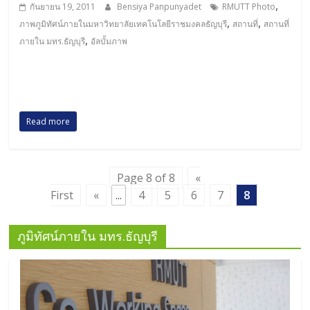
,
กันยายน 19, 2011
Bensiya Panpunyadet
RMUTT Photo
,
,
ภาพภูมิทัศน์ภายในมหาวิทยาลัยเทคโนโลยีราชมงคลธัญบุรี
สถานที่
สถานที่
,
ภายใน มทร.ธัญบุรี
อัลบั้มภาพ
Read more
Page 8 of 8
«
First
«
...
4
5
6
7
8
ภูมิทัศน์ภายใน มทร.ธัญบุรี