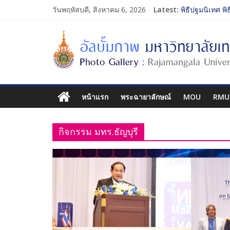
วันพฤหัสบดี, สิงหาคม 6, 2026
Latest:
พิธีปฐมนิเทศ พิ
การประกวดทูตก
โครงการแลกเปล
รับน้องเข้าคณะ
พิธีปฐมนิเทศ พิ
หน้าแรก
พระฉายาลักษณ์
MOU
RMU
กิจกรรม มทร.ธัญบุรี