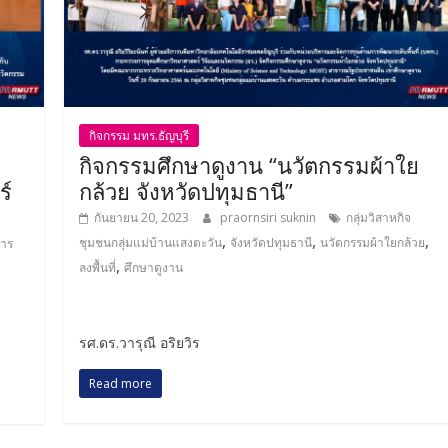
กิจกรรม มทร.ธัญบุรี
กิจกรรมศึกษาดูงาน “นวัตกรรมผ้าใย
ร์
กล้วย จังหวัดปทุมธานี”
กันยายน 20, 2023
praornsiri suknin
กลุ่มวิสาหกิจ
,
,
,
ชุมชนกลุ่มแม่บ้านแสงตะวัน
จังหวัดปทุมธานี
นวัตกรรมผ้าใยกล้วย
การ
,
ลงพื้นที่
ศึกษาดูงาน
รศ.ดร.วารุณี อริยวิร
Read more