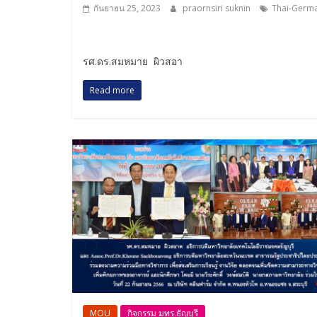
กันยายน 25, 2023
praornsiri suknin
Thai-Germ
รศ.ดร.สมหมาย ผิวสอา
Read more
MOU
กิจกรรม มทร.ธัญบุรี