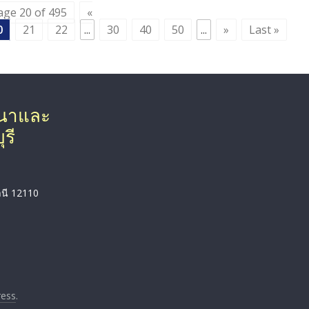
age 20 of 495
«
0
21
22
...
30
40
50
...
»
Last »
ฒนาและ
รี
านี 12110
ess
.