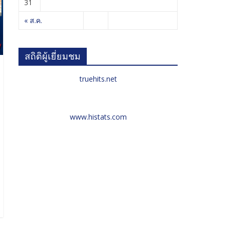
31
« ส.ค.
สถิติผู้เยี่ยมชม
truehits.net
www.histats.com