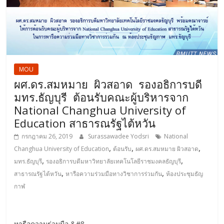
MOU
ผศ.ดร.สมหมาย ผิวสอาด รองอธิการบดี
มทร.ธัญบุรี ต้อนรับคณะผู้บริหารจาก
National Changhua University of
Education สาธารณรัฐไต้หวัน
กรกฎาคม 26, 2019
Surassawadee Yodsri
National
,
,
,
Changhua University of Education
ต้อนรับ
ผศ.ดร.สมหมาย ผิวสอาด
,
,
มทร.ธัญบุรี
รองอธิการบดีมหาวิทยาลัยเทคโนโลยีราชมงคลธัญบุรี
,
,
สาธารณรัฐไต้หวัน
หารือความร่วมมือทางวิชาการร่วมกัน
ห้องประชุมธัญ
กาฬ
หารือความร่วมมือ &#8