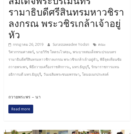
สมเด็จพระปรเมนทร
รามาธิบดีศรีสินทรมหาวชิรา
ลงกรณ พระวชิรเกล้าเจ้าอยู่
หัว
กรกฎาคม 26, 2019
Surassawadee Yodsri
คณะ
,
,
วิศวกรรมศาสตร์
นายวิรัช โหตระไวศยะ
พระบาทสมเด็จพระปรเมนทร
,
รามาธิบดีศรีสินทรมหาวชิราลงกรณ พระวชิรเกล้าเจ้าอยู่หัว
พิธีจุดเทียนชัย
,
,
,
ถวายพระพร
พิธีถวายเครื่องราชสักการะ
มทร.ธัญบุรี
รักษาราชการแทน
,
,
อธิการบดี มทร.ธัญบุรี
วันเฉลิมพระชนมพรรษา
โดมอเนกประสงค์
ถวายพระพร – นา
Read more