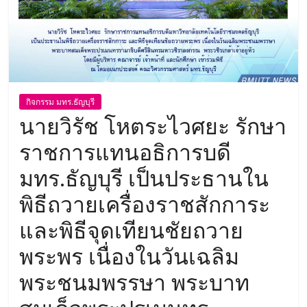
กิจกรรม มทร.ธัญบุรี
นายวิรัช โหตระไวศยะ รักษา
ราชการแทนอธิการบดี
มทร.ธัญบุรี เป็นประธานใน
พิธีถวายเครื่องราชสักการะ
และพิธีจุดเทียนชัยถวาย
พระพร เนื่องในวันเฉลิม
พระชนมพรรษา พระบาท