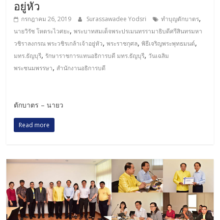
อยู่หัว
,
กรกฎาคม 26, 2019
Surassawadee Yodsri
ทำบุญตักบาตร
,
นายวิรัช โหตระไวศยะ
พระบาทสมเด็จพระปรเมนทรรามาธิบดีศรีสินทรมหา
,
,
,
วชิราลงกรณ พระวชิรเกล้าเจ้าอยู่หัว
พระราชกุศล
พิธีเจริญพระพุทธมนต์
,
,
มทร.ธัญบุรี
รักษาราชการแทนอธิการบดี มทร.ธัญบุรี
วันเฉลิม
,
พระชนมพรรษา
สำนักงานอธิการบดี
ตักบาตร – นายว
Read more