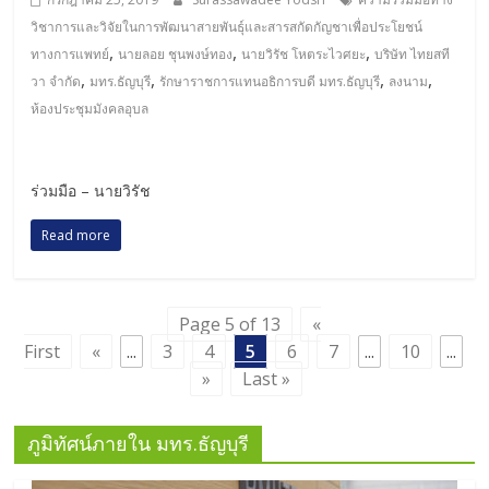
วิชาการและวิจัยในการพัฒนาสายพันธุ์และสารสกัดกัญชาเพื่อประโยชน์
,
,
,
ทางการแพทย์
นายลอย ชุนพงษ์ทอง
นายวิรัช โหตระไวศยะ
บริษัท ไทยสที
,
,
,
,
วา จำกัด
มทร.ธัญบุรี
รักษาราชการแทนอธิการบดี มทร.ธัญบุรี
ลงนาม
ห้องประชุมมังคลอุบล
ร่วมมือ – นายวิรัช
Read more
Page 5 of 13
«
First
«
...
3
4
5
6
7
...
10
...
»
Last »
ภูมิทัศน์ภายใน มทร.ธัญบุรี