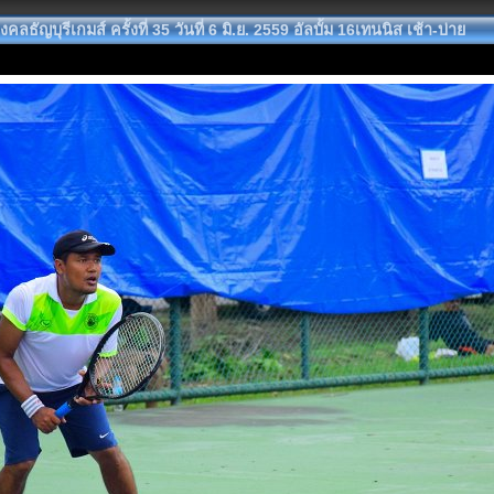
ลธัญบุรีเกมส์ ครั้งที่ 35 วันที่ 6 มิ.ย. 2559 อัลบั้ม 16เทนนิส เช้า-บ่าย