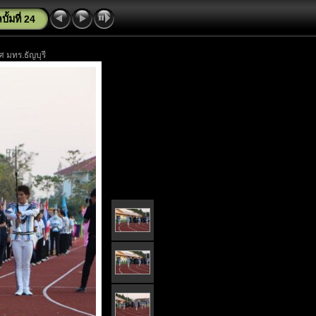
้มที่ 24
 มทร.ธัญบุรี