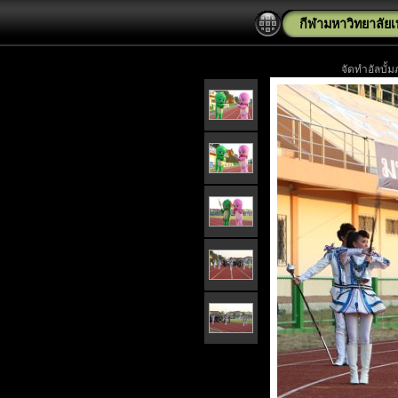
กีฬามหาวิทยาลัยเท
จัดทำอัลบั้