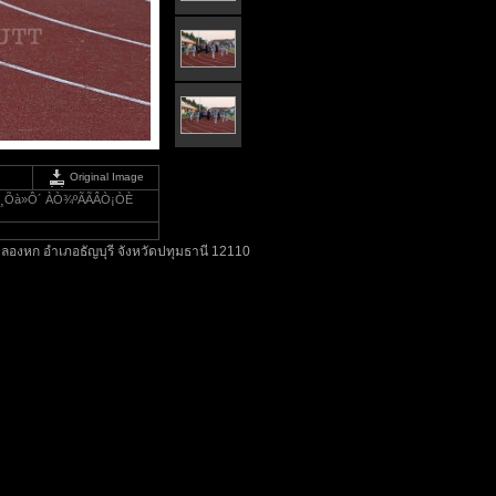
Original Image
¸Õà»Ô´ ÀÒ¾ºÃÃÂÒ¡ÒÈ
ลองหก อำเภอธัญบุรี จังหวัดปทุมธานี 12110