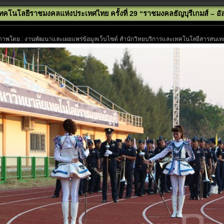
คโนโลยีราชมงคลแห่งประเทศไทย ครั้งที่ 29 “ราชมงคลธัญบุรีเกมส์ – อัลบั
มภาพโดย : งานพัฒนาและเผยแพร่ข้อมูลเว็บไซต์ สำนักวิทยบริการและเทคโนโลยีสารสนเทศ