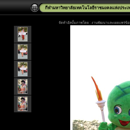
กีฬามหาวิทยาลัยเทคโนโลยีราชมงคลแห่งประเทศไทย
จัดทำอัลบั้มภาพโดย : งานพัฒนาและเผยแพร่ข้อม