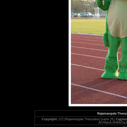
Rajamangala Thany
Copyright:
(CC)Rajamangala Thanyaburi Game 29 |
Captio
ÃÒªÁ§¤Å¸Ñ­ºØÃÕà¡Á