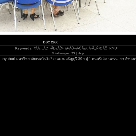
DSC 2958
Keywords:
ÍºÃÁ, µÃÇ¨»ÃÐàÁÔ¹¤Ø³ÀÒ¾ÀÒÂã¹, Á·Ã.¸Ñ­ºØÃÕ, RMUTT
Total images:
23
|
Help
anyaburi มหาวิทยาลัยเทคโนโลยีราชมงคลธัญบุรี 39 หมู่ 1 ถนนรังสิต-นครนายก ตำบลค