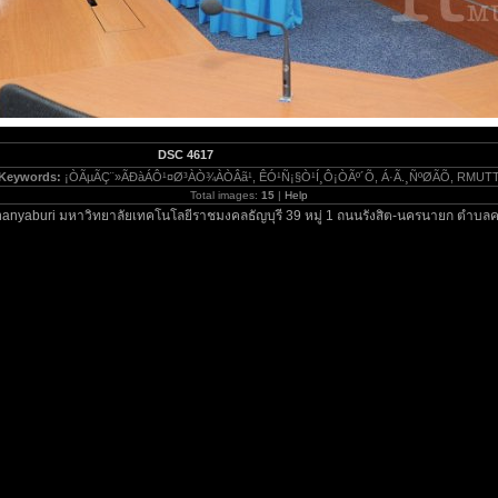
DSC 4617
Keywords:
¡ÒÃµÃÇ¨»ÃÐàÁÔ¹¤Ø³ÀÒ¾ÀÒÂã¹, ÊÓ¹Ñ¡§Ò¹Í¸Ô¡ÒÃº´Õ, Á·Ã.¸Ñ­ºØÃÕ, RMUT
Total images:
15
|
Help
anyaburi มหาวิทยาลัยเทคโนโลยีราชมงคลธัญบุรี 39 หมู่ 1 ถนนรังสิต-นครนายก ตำบลค