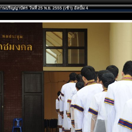
นปริญญาบัตร วันที่ 25 พ.ย. 2555 (เช้า) อัลบั้ม 4