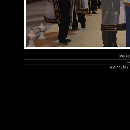
IMG 95
To
ภาพถ่ายโดย 