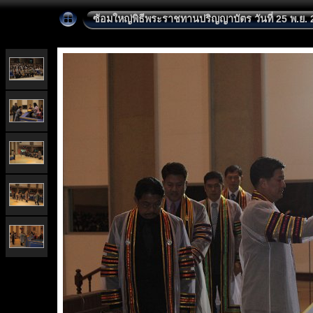
ซ้อมใหญ่พิธีพระราชทานปริญญาบัตร วันที่ 25 พ.ย. 25