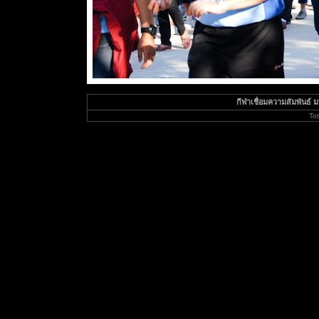
กีฬาเชื่อมความสัมพันธ์ มทร
To