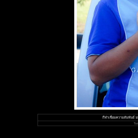
กีฬาเชื่อมความสัมพันธ์ มทร
To