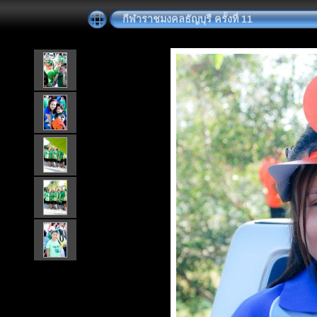
กีฬาราชมงคลธัญบุรี ครั้งที่ 11