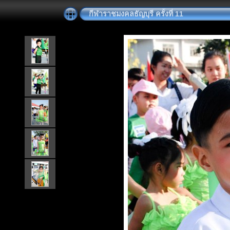
กีฬาราชมงคลธัญบุรี ครั้งที่ 11