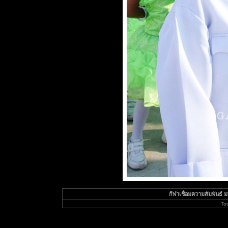
กีฬาเชื่อมความสัมพันธ์ มทร
To