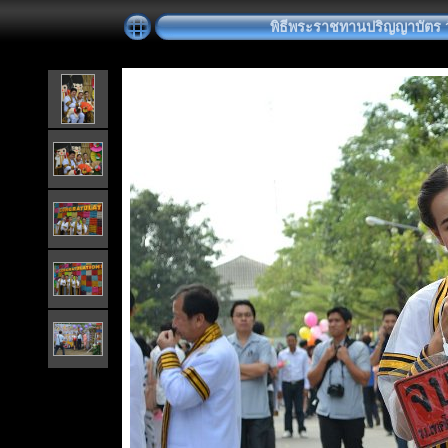
พิธีพระราชทานปริญญาบัตร วันท