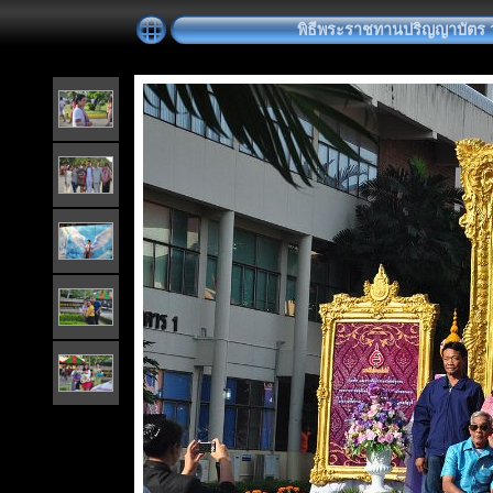
พิธีพระราชทานปริญญาบัตร วันท