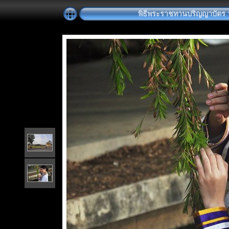
พิธีพระราชทานปริญญาบัตร วันท