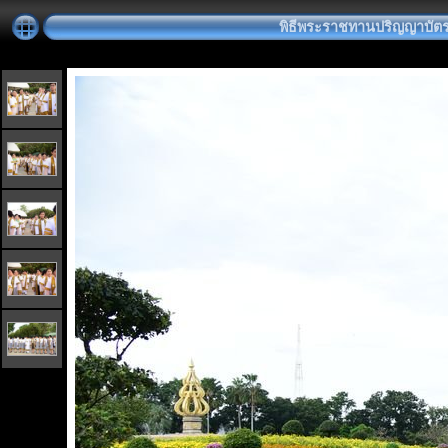
พิธีพระราชทานปริญญาบัตร วัน