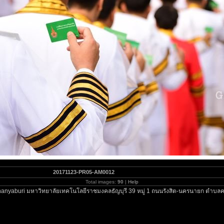
20171123-PR05-AM0012
Total images:
90
|
Help
anyaburi มหาวิทยาลัยเทคโนโลยีราชมงคลธัญบุรี 39 หมู่ 1 ถนนรังสิต-นครนายก ตำบลค