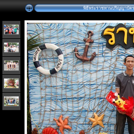
พิธีพระราชทานปริญญาบัตร วัน