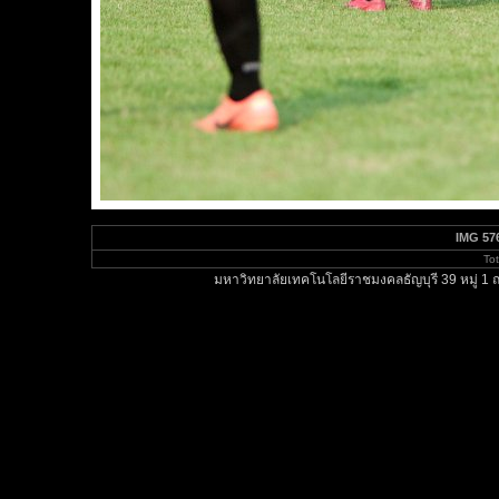
IMG 57
To
มหาวิทยาลัยเทคโนโลยีราชมงคลธัญบุรี 39 หมู่ 1 