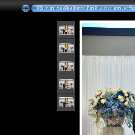
พิธีถวายราชสดุดีเฉลิมพระเกียรติ และถวายพระพรชั