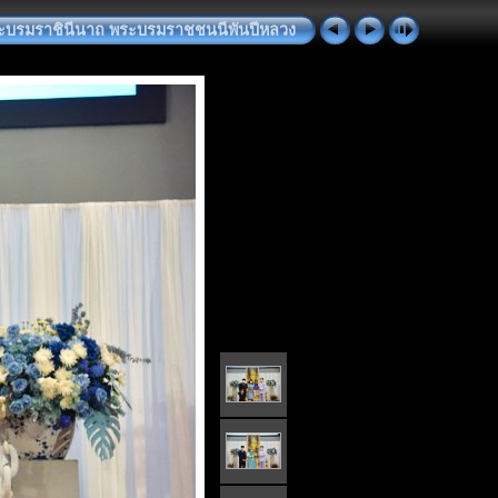
 พระบรมราชินีนาถ พระบรมราชชนนีพันปีหลวง