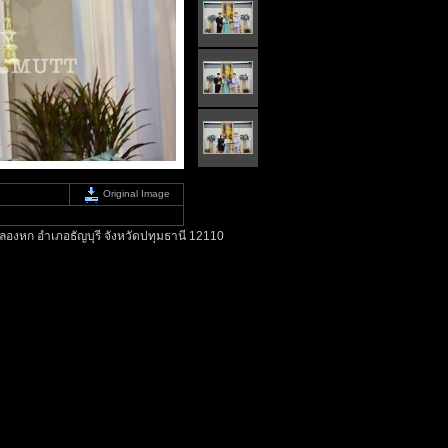
Original Image
องหก อำเภอธัญบุรี จังหวัดปทุมธานี 12110