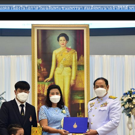
ยมงคล เนื่องในโอกาสวันเฉลิมพระชนมพรรษา สมเด็จพระนางเจ้าสิริกิติ์