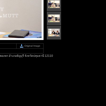
Original Image
องหก อำเภอธัญบุรี จังหวัดปทุมธานี 12110