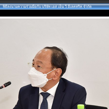
พิธีลงนามความร่วมมือกับ บริษัท เอส เอ็น วี อีเลคทริค จำกัด