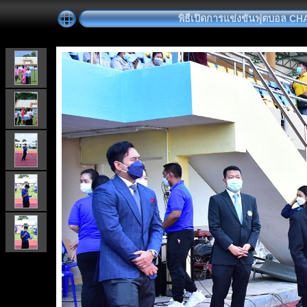
พิธีเปิดการแข่งขันฟุตบอล C