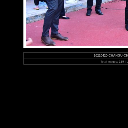
20220420-CHANGU-C
Total images:
225
| 