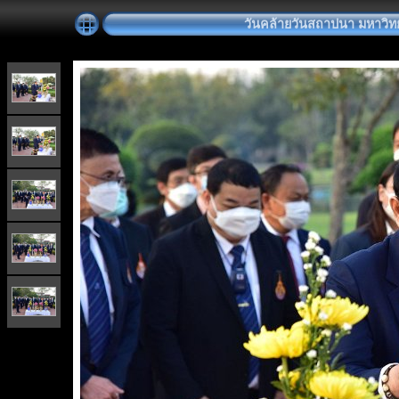
วันคล้ายวันสถาปนา มหาวิท