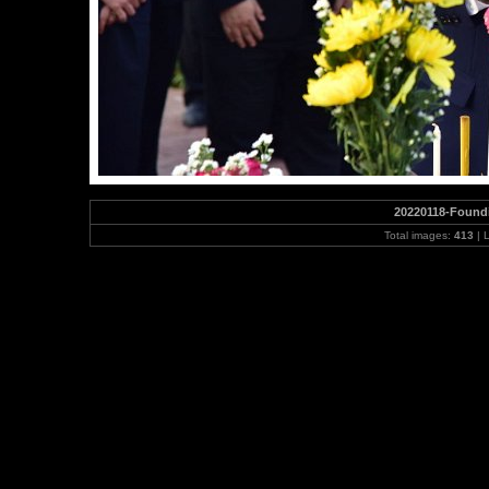
20220118-Found
Total images:
413
| 