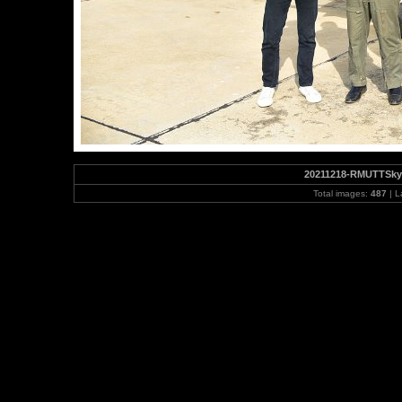
20211218-RMUTTSky
Total images:
487
| L