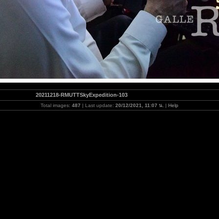
20211218-RMUTTSkyExpedition-103
Total images:
487
| Last update:
20/12/2021, 11:07 น.
|
Help