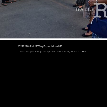
20211218-RMUTTSkyExpedition-053
Total images:
487
| Last update:
20/12/2021, 11:07 น.
|
Help