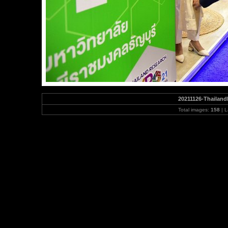
20211126-Thailand
Total images:
158
| L