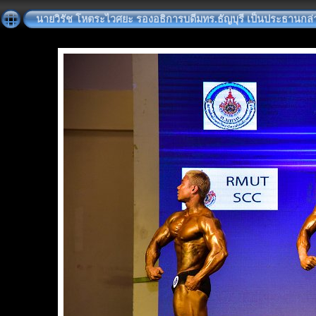
นายวิรัช โหตระไวศยะ รองอธิการบดีมทร.ธัญบุรี เป็นประธานก