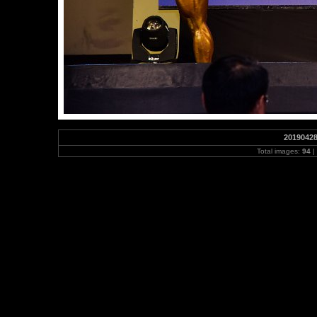
20190428
Total images:
94
|