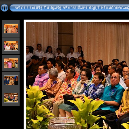
รศ.ดร.ประเสริฐ ปิ่นปฐมรัฐ อธิการบดีมทร.ธัญบุรี พร้อมด้วยคณะ