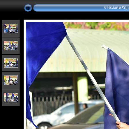
ราชมงคลธัญบุรี