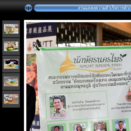
งานแถลงความสำเร็จการดำเน