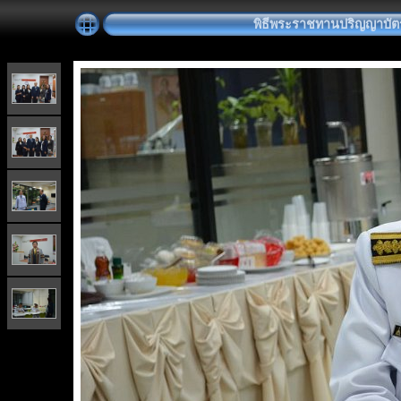
พิธีพระราชทานปริญญาบัตร วั