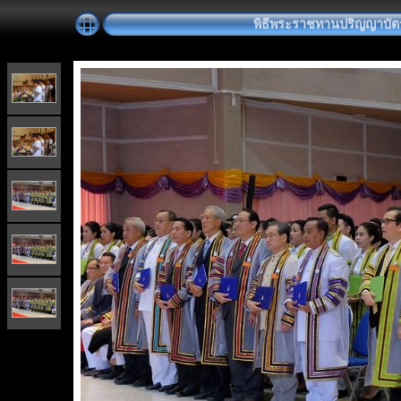
พิธีพระราชทานปริญญาบัตร วั