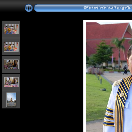
พิธีพระราชทานปริญญาบัตร วั