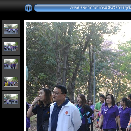
ภาพบรรยากาศ งานเดินวิ่งการกุศล "