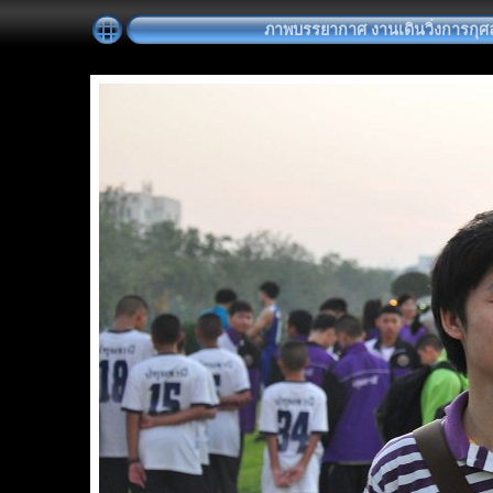
ภาพบรรยากาศ งานเดินวิ่งการกุศล "