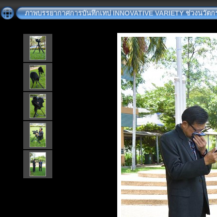
ภาพบรรยากาศการบันทึกเทป INNOVATIVE VARIETY ช่วงนวัตกรร