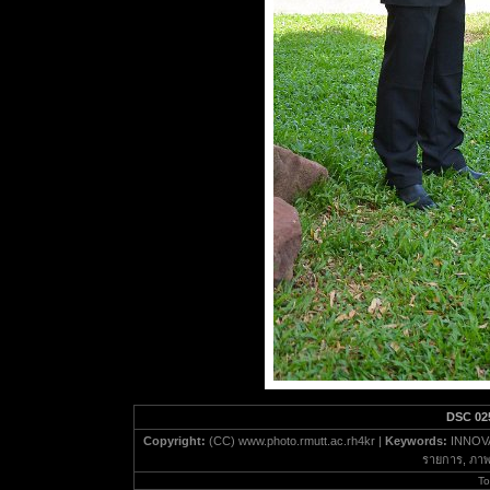
DSC 02
Copyright:
(CC) www.photo.rmutt.ac.rh4kr |
Keywords:
INNOVA
รายการ, ภาพ
To