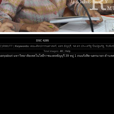
DSC 4285
C)RMUTT |
Keywords:
คณะศิลปกรรมศาสตร์, มทร.ธัญบุรี, รศ.ดร.ประเสริฐ ปิ่นปฐมรัฐ, รับฟังป
Total images:
48
|
Help
anyaburi มหาวิทยาลัยเทคโนโลยีราชมงคลธัญบุรี 39 หมู่ 1 ถนนรังสิต-นครนายก ตำบลค