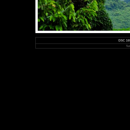
DSC 16
To