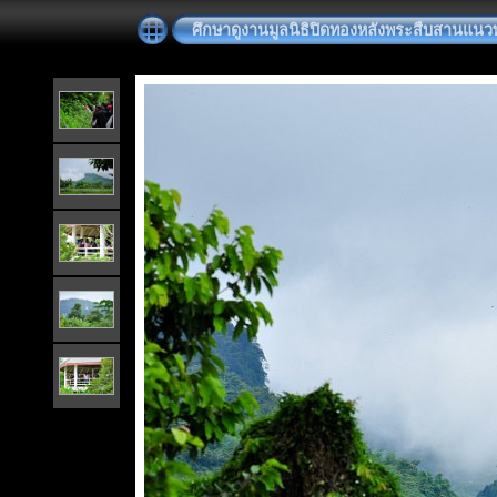
ศึกษาดูงานมูลนิธิปิดทองหลังพระสืบสานแนว