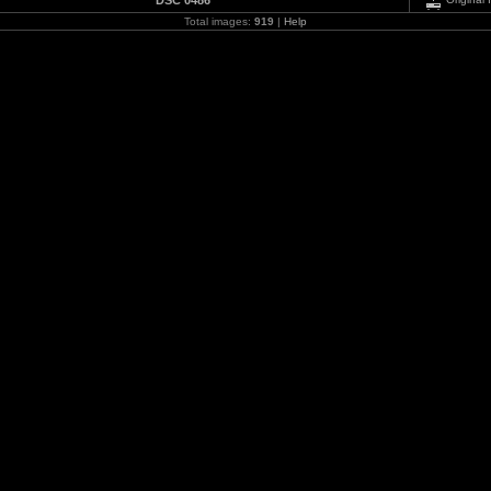
DSC 0486
Total images:
919
|
Help