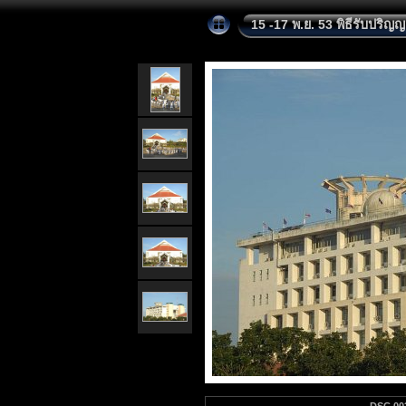
15 -17 พ.ย. 53 พิธีรับปริญ