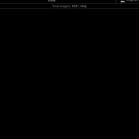
2102
Total images:
919
|
Help