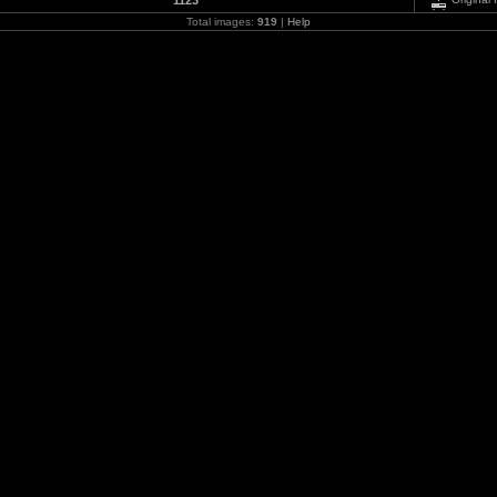
1123
Total images:
919
|
Help