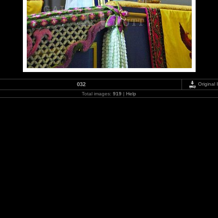
032
Original
Total images:
919
|
Help